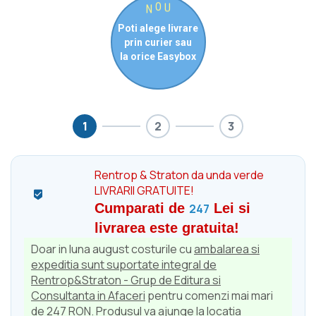
N
O
U
Poti alege livrare
prin curier sau
la orice Easybox
1
2
3
Rentrop & Straton da unda verde
LIVRARII GRATUITE!

Cumparati de
Lei si
247
livrarea este gratuita!
Doar in luna august costurile cu
ambalarea si
expeditia sunt suportate integral de
Rentrop&Straton - Grup de Editura si
Consultanta in Afaceri
pentru comenzi mai mari
de 247 RON. Produsul va ajunge la locatia