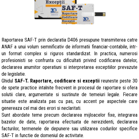
Raportarea SAF-T prin declaratia D406 presupune transmiterea catre
ANAF a unui volum semnificativ de informatii financiar-contabile, intr-
un format complex si riguros standardizat. In practica, numerosi
profesionisti se confrunta cu dificultati privind codificarea datelor,
declararea anumitor operatiuni si interpretarea exceptiilor prevazute
de legislatie.
Ghidul
SAF-T. Raportare, codificare si exceptii
reuneste peste 30
de spete practice intalnite frecvent in procesul de raportare si ofera
solutii clare, argumentate si sustinute de temeiuri legale. Fiecare
situatie este analizata pas cu pas, cu accent pe aspectele care
genereaza cel mai des erori si neclaritati.
Sunt abordate teme precum declararea mijloacelor fixe, integrarea
bazelor de date, raportarea efectuata de nerezidenti, declararea
facturilor, termenele de depunere sau utilizarea codurilor specifice
SAF-T in functie de domeniul de activitate.