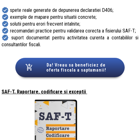
verified
spete reale generate de depunerea declaratiei D406;
verified
exemple de mapare pentru situatii concrete;
verified
solutii pentru erori frecvent intalnite;
verified
recomandari practice pentru validarea corecta a fisierului SAF-T;
verified
suport documentat pentru activitatea curenta a contabililor si
consultantilor fiscali.
Da! Vreau sa beneficiez de
oferta fiscala a saptamanii!
SAF-T. Raportare, codificare si exceptii