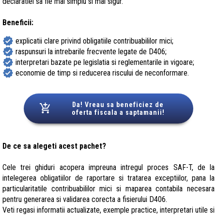
declaratiei sa fie mai simplu si mai sigur.
Beneficii:
verified
explicatii clare privind obligatiile contribuabililor mici;
verified
raspunsuri la intrebarile frecvente legate de D406;
verified
interpretari bazate pe legislatia si reglementarile in vigoare;
verified
economie de timp si reducerea riscului de neconformare.
Da! Vreau sa beneficiez de
oferta fiscala a saptamanii!
De ce sa alegeti acest pachet?
Cele trei ghiduri acopera impreuna intregul proces SAF-T, de la
intelegerea obligatiilor de raportare si tratarea exceptiilor, pana la
particularitatile contribuabililor mici si maparea contabila necesara
pentru generarea si validarea corecta a fisierului D406.
Veti regasi informatii actualizate, exemple practice, interpretari utile si